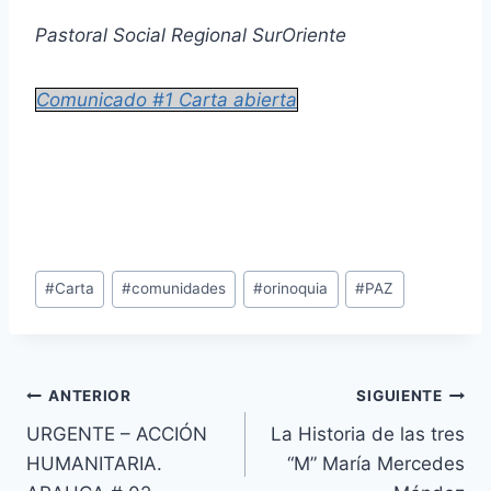
Pastoral Social Regional SurOriente
Comunicado #1 Carta abierta
Etiquetas
#
Carta
#
comunidades
#
orinoquia
#
PAZ
de
la
entrada:
Navegación
ANTERIOR
SIGUIENTE
URGENTE – ACCIÓN
La Historia de las tres
de
HUMANITARIA.
“M” María Mercedes