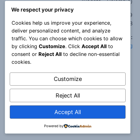
(Bogotá - Colombia)
We respect your privacy
Teléfono:
(+57) 314 209 6359
Cookies help us improve your experience,
(+57) 320 356 1488
deliver personalized content, and analyze
e-mail:
traffic. You can choose which cookies to allow
corpoclaretiananpb@corporacionclaretiana.org
by clicking
Customize
. Click
Accept All
to
consent or
Reject All
to decline non-essential
cookies.
Customize
Reject All
Accept All
© 2022 Corporación Claretiana
Powered by