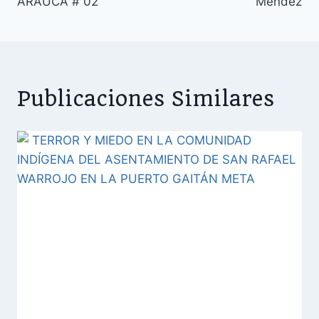
entradas
ARAUCA # 02
Méndez
Publicaciones Similares