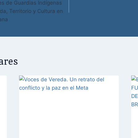
es de Guardias Indígenas
a, Territorio y Cultura en
iana
ares