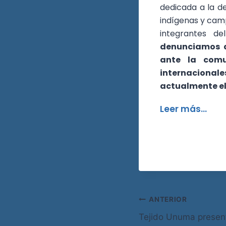
dedicada a la 
indígenas y camp
integrantes de
denunciamos a
ante la com
internacional
actualmente e
Leer más…
ANTERIOR
Tejido Unuma present