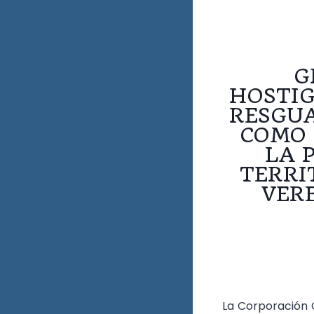
G
HOSTIG
RESGUA
COMO 
LA 
TERRI
VERE
La Corporación C