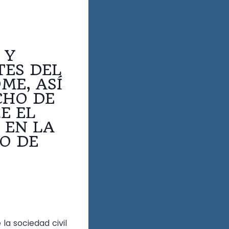
 Y
TES DEL
ME, ASÍ
CHO DE
E EL
 EN LA
IO DE
la sociedad civil