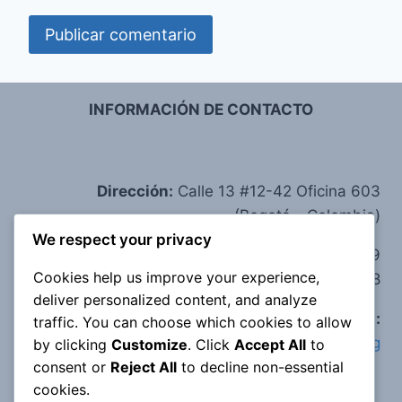
INFORMACIÓN DE CONTACTO
Dirección:
Calle 13 #12-42 Oficina 603
(Bogotá - Colombia)
We respect your privacy
Teléfono:
(+57) 314 209 6359
Cookies help us improve your experience,
(+57) 320 356 1488
deliver personalized content, and analyze
e-mail:
traffic. You can choose which cookies to allow
corpoclaretiananpb@corporacionclaretiana.org
by clicking
Customize
. Click
Accept All
to
consent or
Reject All
to decline non-essential
cookies.