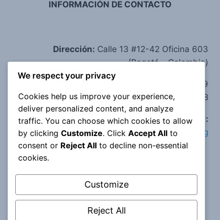
INFORMACIÓN DE CONTACTO
Dirección:
Calle 13 #12-42 Oficina 603
(Bogotá - Colombia)
We respect your privacy
Teléfono:
(+57) 314 209 6359
Cookies help us improve your experience,
(+57) 320 356 1488
deliver personalized content, and analyze
e-mail:
traffic. You can choose which cookies to allow
corpoclaretiananpb@corporacionclaretiana.org
by clicking
Customize
. Click
Accept All
to
consent or
Reject All
to decline non-essential
cookies.
Customize
Reject All