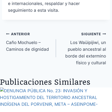
e internacionales, respaldar y hacer
seguimiento a esta visita.
Navegación
ANTERIOR
SIGUIENTE
Caño Mochuelo –
Los Waüipijiwi, un
de
Caminos de dignidad
pueblo ancestral al
entradas
borde del extermino
físico y cultural
Publicaciones Similares