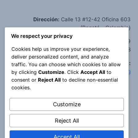
Dirección:
Calle 13 #12-42 Oficina 603
(Bogotá - Colombia)
We respect your privacy
Teléfono:
(+57) 314 209 6359
Cookies help us improve your experience,
(+57) 320 356 1488
deliver personalized content, and analyze
e-mail:
traffic. You can choose which cookies to allow
corpoclaretiananpb@corporacionclaretiana.org
by clicking
Customize
. Click
Accept All
to
consent or
Reject All
to decline non-essential
cookies.
Customize
Reject All
Accept All