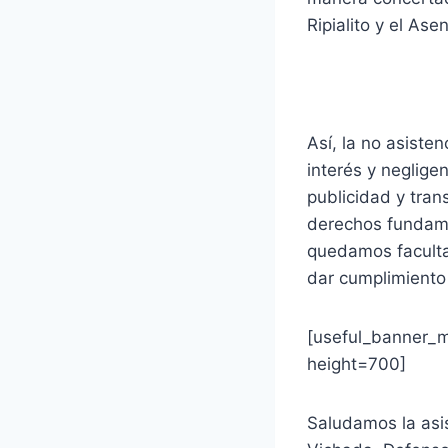
Ripialito y el Ase
Así, la no asisten
interés y negligen
publicidad y tran
derechos fundame
quedamos facultad
dar cumplimiento 
[useful_banner_m
height=700]
Saludamos la asis