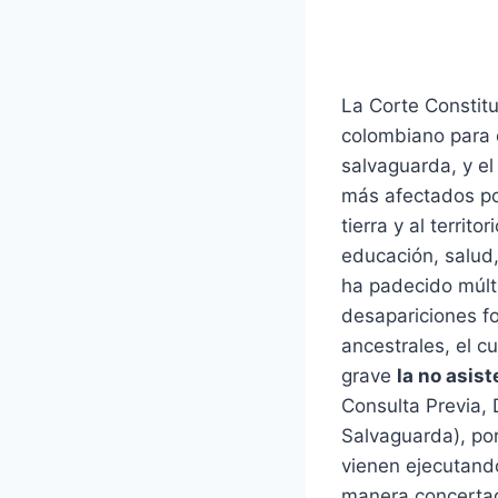
La Corte Constitu
colombiano para 
salvaguarda, y el
más afectados po
tierra y al territ
educación, salud
ha padecido múlt
desapariciones fo
ancestrales, el cu
grave
la no asis
Consulta Previa,
Salvaguarda), po
vienen ejecutando
manera concertad