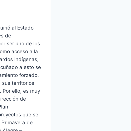
irió al Estado
es de
or ser uno de los
como acceso a la
guardos indígenas,
Acuñado a esto se
amiento forzado,
sus territorios
. Por ello, es muy
Dirección de
Plan
proyectos que se
a Primavera de
 Alegre –