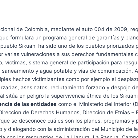
cional de Colombia, mediante el auto 004 de 2009, requ
que formulara un programa general de garantías y plan
 pueblo Sikuani ha sido uno de los pueblos priorizados p
r varias vulneraciones a sus derechos fundamentales 
orio, víctimas, sistema general de participación para res
, saneamiento y agua potable y vías de comunicación. 
iples hechos victimizantes como por ejemplo el desplaz
rzadas, asesinatos, reclutamiento forzado y despojo de 
al sitúa en peligro la supervivencia étnica de los Sikuani
tencia de las entidades
como el Ministerio del Interior (
 Dirección de Derechos Humanos, Dirección de Etnias – 
rque se desconoce cuáles son los planes, programas y 
 y dialogando con la administración del Municipio de l
a con los resguardos de La Llanura, La Pascua, Campo