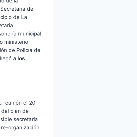
io de la
 Secretaria de
cipio de La
etaria
sonería municipal
o ministerio
ión de Policía de
 llegó
a los
a reunión el 20
 del plan de
osible secretaria
 re-organización