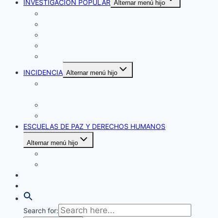
INVESTIGACIÓN POPULAR
Alternar menú hijo
Centro de Investigación y Educación Popular
Boletines Informativos
Publicaciones
Videos
Galerías
INCIDENCIA
Alternar menú hijo
Qu´est ce que la Corporación Claretiana Norman
Pérez Bello
What is Claretiana Norman Pérez Corporation?
Voluntariado internacional
ESCUELAS DE PAZ Y DERECHOS HUMANOS
Alternar menú hijo
Boletines
Videos
CATÁLOGO ARTESANÍAS
CONTACTO
Search for: