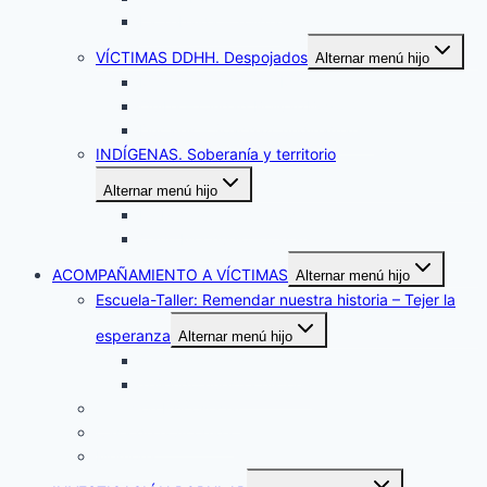
La Tebaida – Tolima
VÍCTIMAS DDHH. Despojados
Alternar menú hijo
Medellín del Ariari – Meta
Quiba – Ciudad Bolivar/Bogotá
Ducales – Soacha/Cundinamarca
INDÍGENAS. Soberanía y territorio
Alternar menú hijo
La Primavera – Vichada
Caño Mochuelo – Casanare
ACOMPAÑAMIENTO A VÍCTIMAS
Alternar menú hijo
Escuela-Taller: Remendar nuestra historia – Tejer la
esperanza
Alternar menú hijo
Arteando mis derechos
Tejiendo nuestra historia
Atención Psicosocial
Casa de la Acogida
Memoria