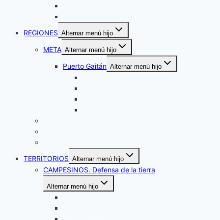
Informes 2021
Informes de Gestión 2025
REGIONES
Alternar menú hijo
META
Alternar menú hijo
Puerto Gaitán
Alternar menú hijo
Veredas El Porvenir y Matarratón
Resguardo Indígena ASEINPOME
Territorio Ancestral San Rafael Warrojo
Territorio Ancestral Iwitsulibo
VICHADA
CASANARE
TEJIDO UNUMA DE LA ORINOQUÍA
TERRITORIOS
Alternar menú hijo
CAMPESINOS. Defensa de la tierra
Alternar menú hijo
El Carpintero – Cabuyaro
Morcote – Paya
Cumaribo – Vichada