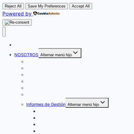
Reject All
Save My Preferences
Accept All
Powered by
INICIO
NOSOTROS
Alternar menú hijo
Nuestra historia
Quiénes somos
Objetivos
Norman Pérez Bello
Código de ética y conducta
Protocolo prevención de la VSBG
Informes de Gestión
Alternar menú hijo
Informes 2017
Informes 2018
Informes 2019
Informes 2020