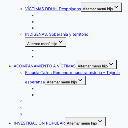
VÍCTIMAS DDHH. Despojados
Alternar menú hijo
Medellín del Ariari – Meta
Quiba – Ciudad Bolivar/Bogotá
Ducales – Soacha/Cundinamarca
INDÍGENAS. Soberanía y territorio
Alternar menú hijo
La Primavera – Vichada
Caño Mochuelo – Casanare
ACOMPAÑAMIENTO A VÍCTIMAS
Alternar menú hijo
Escuela-Taller: Remendar nuestra historia – Tejer la
esperanza
Alternar menú hijo
Arteando mis derechos
Tejiendo nuestra historia
Atención Psicosocial
Casa de la Acogida
Memoria
INVESTIGACIÓN POPULAR
Alternar menú hijo