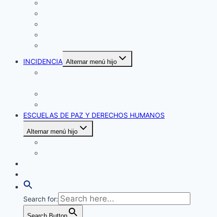
Centro de Investigación y Educación Popular
Boletines Informativos
Publicaciones
Videos
Galerías
INCIDENCIA
Alternar menú hijo
Qu´est ce que la Corporación Claretiana Norman
Pérez Bello
What is Claretiana Norman Pérez Corporation?
Voluntariado internacional
ESCUELAS DE PAZ Y DERECHOS HUMANOS
Alternar menú hijo
Boletines
Videos
CATÁLOGO ARTESANÍAS
CONTACTO
Search for:
Search Button