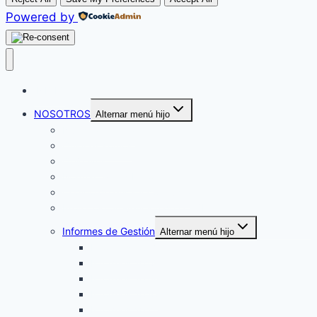
Powered by
INICIO
NOSOTROS
Alternar menú hijo
Nuestra historia
Quiénes somos
Objetivos
Norman Pérez Bello
Código de ética y conducta
Protocolo prevención de la VSBG
Informes de Gestión
Alternar menú hijo
Informes 2017
Informes 2018
Informes 2019
Informes 2020
Informes 2021