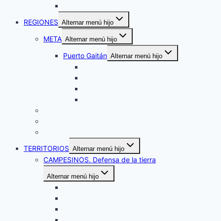
Informes de Gestión 2025
REGIONES
Alternar menú hijo
META
Alternar menú hijo
Puerto Gaitán
Alternar menú hijo
Veredas El Porvenir y Matarratón
Resguardo Indígena ASEINPOME
Territorio Ancestral San Rafael Warrojo
Territorio Ancestral Iwitsulibo
VICHADA
CASANARE
TEJIDO UNUMA DE LA ORINOQUÍA
TERRITORIOS
Alternar menú hijo
CAMPESINOS. Defensa de la tierra
Alternar menú hijo
El Carpintero – Cabuyaro
Morcote – Paya
Cumaribo – Vichada
La Tebaida – Tolima