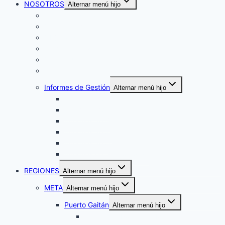
NOSOTROS
Alternar menú hijo
Nuestra historia
Quiénes somos
Objetivos
Norman Pérez Bello
Código de ética y conducta
Protocolo prevención de la VSBG
Informes de Gestión
Alternar menú hijo
Informes 2017
Informes 2018
Informes 2019
Informes 2020
Informes 2021
Informes de Gestión 2025
REGIONES
Alternar menú hijo
META
Alternar menú hijo
Puerto Gaitán
Alternar menú hijo
Veredas El Porvenir y Matarratón