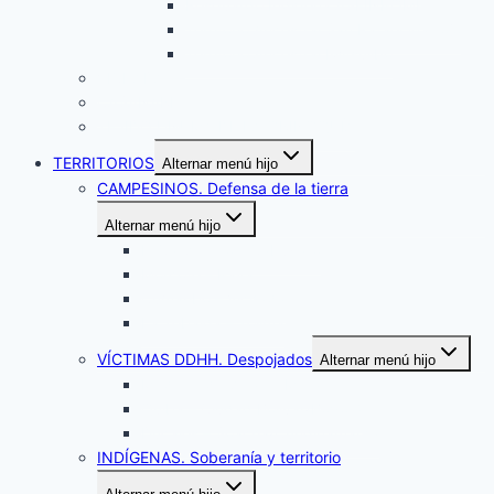
Resguardo Indígena ASEINPOME
Territorio Ancestral San Rafael Warrojo
Territorio Ancestral Iwitsulibo
VICHADA
CASANARE
TEJIDO UNUMA DE LA ORINOQUÍA
TERRITORIOS
Alternar menú hijo
CAMPESINOS. Defensa de la tierra
Alternar menú hijo
El Carpintero – Cabuyaro
Morcote – Paya
Cumaribo – Vichada
La Tebaida – Tolima
VÍCTIMAS DDHH. Despojados
Alternar menú hijo
Medellín del Ariari – Meta
Quiba – Ciudad Bolivar/Bogotá
Ducales – Soacha/Cundinamarca
INDÍGENAS. Soberanía y territorio