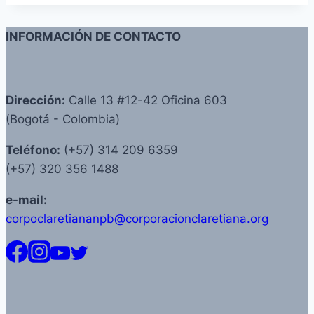
INFORMACIÓN DE CONTACTO
Dirección:
Calle 13 #12-42 Oficina 603
(Bogotá - Colombia)
Teléfono:
(+57) 314 209 6359
(+57) 320 356 1488
e-mail:
corpoclaretiananpb@corporacionclaretiana.org