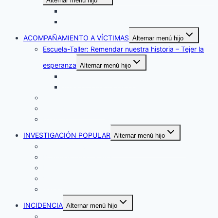
Alternar menú hijo
La Primavera – Vichada
Caño Mochuelo – Casanare
ACOMPAÑAMIENTO A VÍCTIMAS
Alternar menú hijo
Escuela-Taller: Remendar nuestra historia – Tejer la
esperanza
Alternar menú hijo
Arteando mis derechos
Tejiendo nuestra historia
Atención Psicosocial
Casa de la Acogida
Memoria
INVESTIGACIÓN POPULAR
Alternar menú hijo
Centro de Investigación y Educación Popular
Boletines Informativos
Publicaciones
Videos
Galerías
INCIDENCIA
Alternar menú hijo
Qu´est ce que la Corporación Claretiana Norman