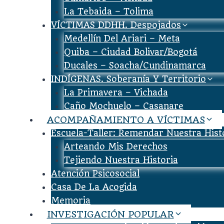
La Tebaida – Tolima
VÍCTIMAS DDHH. Despojados
Medellín Del Ariari – Meta
Quiba – Ciudad Bolivar/Bogotá
Ducales – Soacha/Cundinamarca
INDÍGENAS. Soberanía Y Territorio
La Primavera – Vichada
Caño Mochuelo – Casanare
ACOMPAÑAMIENTO A VÍCTIMAS
Escuela-Taller: Remendar Nuestra Hist
Arteando Mis Derechos
Tejiendo Nuestra Historia
Atención Psicosocial
Casa De La Acogida
Memoria
INVESTIGACIÓN POPULAR