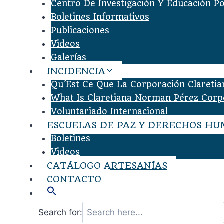
Centro De Investigación Y Educación P
Boletines Informativos
Publicaciones
Videos
Galerías
INCIDENCIA
Qu´est Ce Que La Corporación Clareti
What Is Claretiana Norman Pérez Corp
Voluntariado Internacional
ESCUELAS DE PAZ Y DERECHOS H
Boletines
Videos
CATÁLOGO ARTESANÍAS
CONTACTO
Search for: