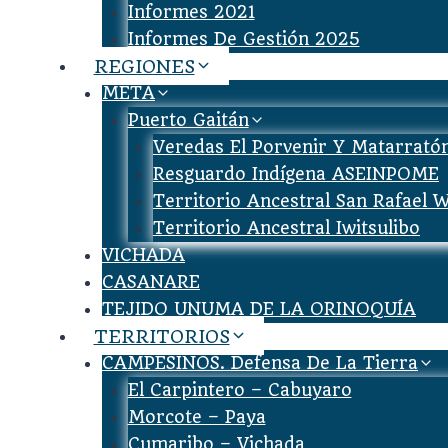
Informes 2021
Informes De Gestión 2025
REGIONES
META
Puerto Gaitán
Veredas El Porvenir Y Matarrató
Resguardo Indígena ASEINPOME
Territorio Ancestral San Rafael 
Territorio Ancestral Iwitsulibo
VICHADA
CASANARE
TEJIDO UNUMA DE LA ORINOQUÍA
TERRITORIOS
CAMPESINOS. Defensa De La Tierra
El Carpintero – Cabuyaro
Morcote – Paya
Cumaribo – Vichada