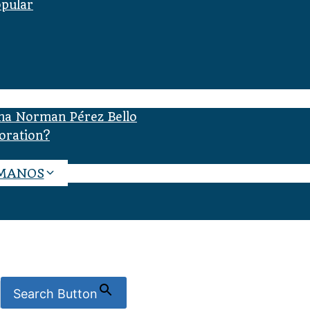
opular
ana Norman Pérez Bello
oration?
UMANOS
Search Button