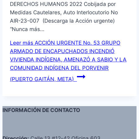
DERECHOS HUMANOS 2022 Cobijada por
Medidas Cautelares, Auto Interlocutorio No
AIR-23-007 (Descarga la Acción urgente)
“Nunca más…
Leer más
ACCIÓN URGENTE No. 53 GRUPO
ARMADO DE ENCAPUCHADOS INCENDIÓ
VIVIENDA INDÍGENA, AMENAZÓ A SABIO Y LA
COMUNIDAD INDÍGENA DEL PORVENIR
(PUERTO GAITÁN, META)
INFORMACIÓN DE CONTACTO
Dirección:
Calle 13 #12-42 Oficina 603