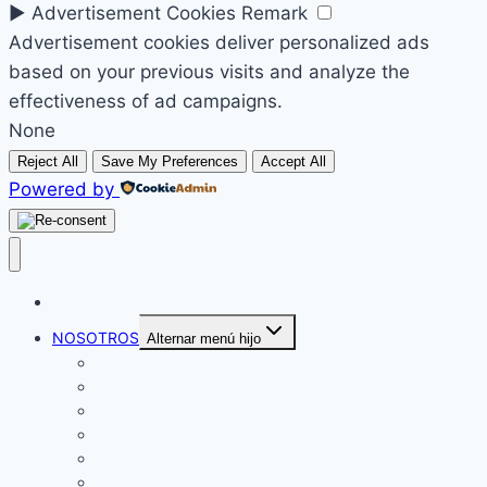
►
Advertisement Cookies
Remark
Advertisement cookies deliver personalized ads
based on your previous visits and analyze the
effectiveness of ad campaigns.
None
Reject All
Save My Preferences
Accept All
Powered by
INICIO
NOSOTROS
Alternar menú hijo
Nuestra historia
Quiénes somos
Objetivos
Norman Pérez Bello
Código de ética y conducta
Protocolo prevención de la VSBG