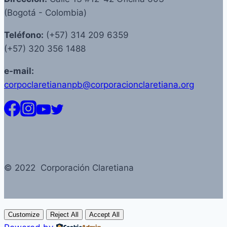
(Bogotá - Colombia)
Teléfono:
(+57) 314 209 6359
(+57) 320 356 1488
e-mail:
corpoclaretiananpb@corporacionclaretiana.org
© 2022 Corporación Claretiana
Customize
Reject All
Accept All