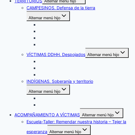
TERRITORIOS
Alternar menú hijo
CAMPESINOS. Defensa de la tierra
Alternar menú hijo
El Carpintero – Cabuyaro
Morcote – Paya
Cumaribo – Vichada
La Tebaida – Tolima
VÍCTIMAS DDHH. Despojados
Alternar menú hijo
Medellín del Ariari – Meta
Quiba – Ciudad Bolivar/Bogotá
Ducales – Soacha/Cundinamarca
INDÍGENAS. Soberanía y territorio
Alternar menú hijo
La Primavera – Vichada
Caño Mochuelo – Casanare
ACOMPAÑAMIENTO A VÍCTIMAS
Alternar menú hijo
Escuela-Taller: Remendar nuestra historia – Tejer la
esperanza
Alternar menú hijo