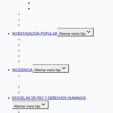
Arteando mis derechos
Tejiendo nuestra historia
Atención Psicosocial
Casa de la Acogida
Memoria
INVESTIGACIÓN POPULAR
Alternar menú hijo
Centro de Investigación y Educación Popular
Boletines Informativos
Publicaciones
Videos
Galerías
INCIDENCIA
Alternar menú hijo
Qu´est ce que la Corporación Claretiana Norman
Pérez Bello
What is Claretiana Norman Pérez Corporation?
Voluntariado internacional
ESCUELAS DE PAZ Y DERECHOS HUMANOS
Alternar menú hijo
Boletines