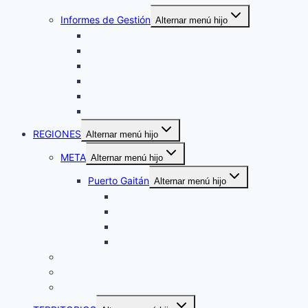
Informes de Gestión
Alternar menú hijo
Informes 2017
Informes 2018
Informes 2019
Informes 2020
Informes 2021
Informes de Gestión 2025
REGIONES
Alternar menú hijo
META
Alternar menú hijo
Puerto Gaitán
Alternar menú hijo
Veredas El Porvenir y Matarratón
Resguardo Indígena ASEINPOME
Territorio Ancestral San Rafael Warrojo
Territorio Ancestral Iwitsulibo
VICHADA
CASANARE
TEJIDO UNUMA DE LA ORINOQUÍA