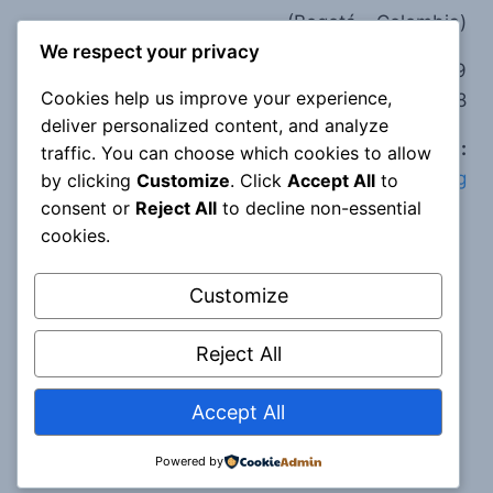
(Bogotá - Colombia)
We respect your privacy
Teléfono:
(+57) 314 209 6359
Cookies help us improve your experience,
(+57) 320 356 1488
deliver personalized content, and analyze
e-mail:
traffic. You can choose which cookies to allow
corpoclaretiananpb@corporacionclaretiana.org
by clicking
Customize
. Click
Accept All
to
consent or
Reject All
to decline non-essential
cookies.
Customize
Reject All
Accept All
© 2022 Corporación Claretiana
Powered by