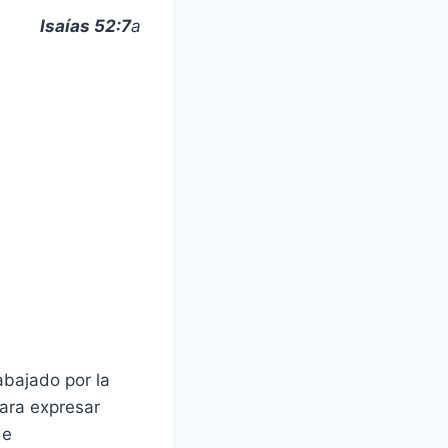
Isaías 52:7
a
bajado por la
para expresar
de